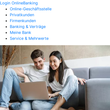
Login OnlineBanking
Online-Geschäftsstelle
Privatkunden
Firmenkunden
Banking & Verträge
Meine Bank
Service & Mehrwerte