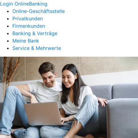
Login OnlineBanking
Online-Geschäftsstelle
Privatkunden
Firmenkunden
Banking & Verträge
Meine Bank
Service & Mehrwerte