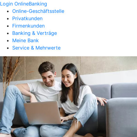
Login OnlineBanking
Online-Geschäftsstelle
Privatkunden
Firmenkunden
Banking & Verträge
Meine Bank
Service & Mehrwerte