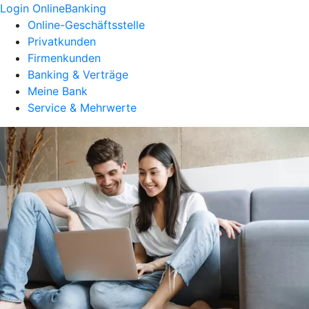
Login OnlineBanking
Online-Geschäftsstelle
Privatkunden
Firmenkunden
Banking & Verträge
Meine Bank
Service & Mehrwerte